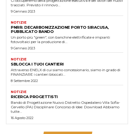
Ci occuperemo della progettazione esecutiva e dei lavori dei nuovi
tracciati. Previsto il rinnovo...
9 Gennaio 2023
NOTIZIE
PNRR: DECARBONIZZAZIONE PORTO SIRACUSA,
PUBBLICATO BANDO
Un porto più "green", con banchine elettrificate e impianti
fotovoltaici per la produzione di...
9 Gennaio 2023
NOTIZIE
SBLOCCA I TUOI CANTIERI
Attraverso ENELX di cui siamo concessionario, siamo in grado di
FINANZIARE i cantieri bloccati...
8 Settembre 2022
NOTIZIE
RICERCA PROGETTISTI
Bando di Progettazione Nuovo Distretto Ospedaliero Villa Sofia-
Cervello (PA) Disciplinare Concorso di Idee: Download Abbiamo
tutte...
16 Agosto 2022