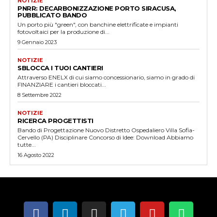
NOTIZIE
PNRR: DECARBONIZZAZIONE PORTO SIRACUSA,
PUBBLICATO BANDO
Un porto più "green", con banchine elettrificate e impianti
fotovoltaici per la produzione di...
9 Gennaio 2023
NOTIZIE
SBLOCCA I TUOI CANTIERI
Attraverso ENELX di cui siamo concessionario, siamo in grado di
FINANZIARE i cantieri bloccati...
8 Settembre 2022
NOTIZIE
RICERCA PROGETTISTI
Bando di Progettazione Nuovo Distretto Ospedaliero Villa Sofia-
Cervello (PA) Disciplinare Concorso di Idee: Download Abbiamo
tutte...
16 Agosto 2022